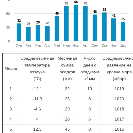
66
66
63
63
63
63
52
52
48
48
45
45
50
41
41
35
35
32
32
29
29
28
28
26
26
25
0
Янв
Фев
Мар
Апр
Май
Июн
Июл
Авг
Сен
Окт
Ноя
Дек
Среднемесячная
Месячная
Число
Среднемесячн
температура
сумма
дней с
давление на
Месяц
воздуха
осадков
осадками
уровне моря
(°С)
(мм)
>1мм
(мбар)
1
-12.1
32
10
1019
2
-11.3
26
8
1020
3
-4.6
29
8
1018
4
4
28
6
1017
5
12.3
45
8
1015