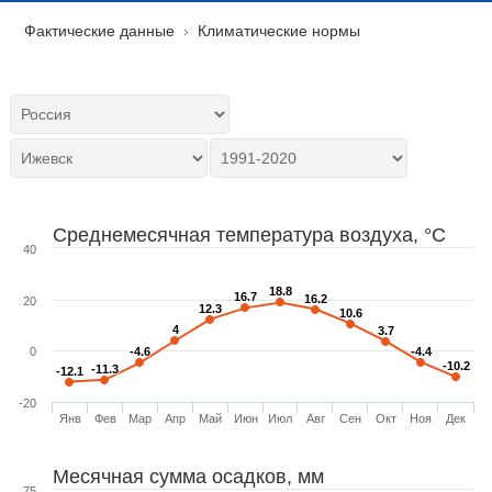
Фактические данные
Климатические нормы
Среднемесячная температура воздуха, °C
40
18.8
18.8
16.7
16.7
16.2
16.2
20
12.3
12.3
10.6
10.6
4
4
3.7
3.7
0
-4.6
-4.6
-4.4
-4.4
-10.2
-10.2
-11.3
-11.3
-12.1
-12.1
-20
Янв
Фев
Мар
Апр
Май
Июн
Июл
Авг
Сен
Окт
Ноя
Дек
Месячная сумма осадков, мм
75