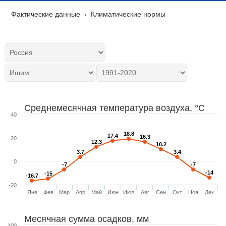
Фактические данные
Климатические нормы
Среднемесячная температура воздуха, °C
40
18.8
18.8
17.4
17.4
16.3
16.3
20
12.3
12.3
10.2
10.2
3.7
3.7
3.4
3.4
0
-7
-7
-7
-7
-14
-14
-15
-15
-16.7
-16.7
-20
Янв
Фев
Мар
Апр
Май
Июн
Июл
Авг
Сен
Окт
Ноя
Дек
Месячная сумма осадков, мм
100