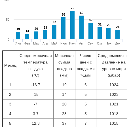
72
72
60
60
56
56
50
42
42
37
37
31
31
29
29
24
24
23
23
20
20
19
19
14
14
0
Янв
Фев
Мар
Апр
Май
Июн
Июл
Авг
Сен
Окт
Ноя
Дек
Среднемесячная
Месячная
Число
Среднемесячн
температура
сумма
дней с
давление на
Месяц
воздуха
осадков
осадками
уровне моря
(°С)
(мм)
>1мм
(мбар)
1
-16.7
19
6
1024
2
-15
14
5
1023
3
-7
20
5
1021
4
3.7
23
5
1018
5
12.3
37
7
1015