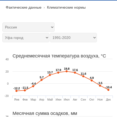
Фактические данные
Климатические нормы
Среднемесячная температура воздуха, °C
40
19.8
19.8
17.9
17.9
17.6
17.6
20
13.7
13.7
11.6
11.6
5.7
5.7
4.9
4.9
-3.5
-3.5
0
-4.4
-4.4
-10.4
-10.4
-11.5
-11.5
-12.2
-12.2
-20
Янв
Фев
Мар
Апр
Май
Июн
Июл
Авг
Сен
Окт
Ноя
Дек
Месячная сумма осадков, мм
75