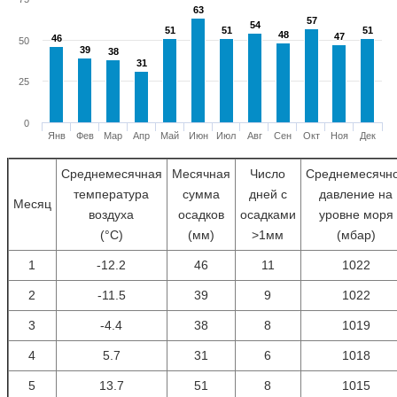
63
63
57
57
54
54
51
51
51
51
51
51
48
48
47
47
46
46
50
39
39
38
38
31
31
25
0
Янв
Фев
Мар
Апр
Май
Июн
Июл
Авг
Сен
Окт
Ноя
Дек
Среднемесячная
Месячная
Число
Среднемесячн
температура
сумма
дней с
давление на
Месяц
воздуха
осадков
осадками
уровне моря
(°С)
(мм)
>1мм
(мбар)
1
-12.2
46
11
1022
2
-11.5
39
9
1022
3
-4.4
38
8
1019
4
5.7
31
6
1018
5
13.7
51
8
1015