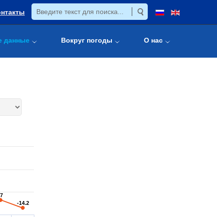
онтакты
е данные
Вокруг погоды
О нас
-7
-7
-14.2
-14.2