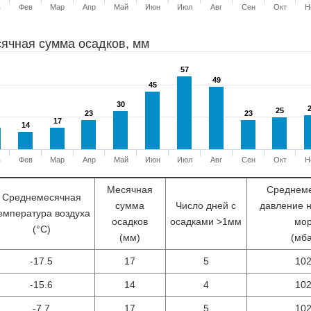
в
Фев
Мар
Апр
Май
Июн
Июл
Авг
Сен
Окт
Н
ячная сумма осадков, мм
57
57
49
49
45
45
30
30
25
25
23
23
23
23
17
17
14
14
в
Фев
Мар
Апр
Май
Июн
Июл
Авг
Сен
Окт
Н
Месячная
Среднем
Среднемесячная
сумма
Число дней с
давление 
емпература воздуха
осадков
осадками >1мм
мо
(°С)
(мм)
(мб
-17.5
17
5
10
-15.6
14
4
10
-7.7
17
5
10