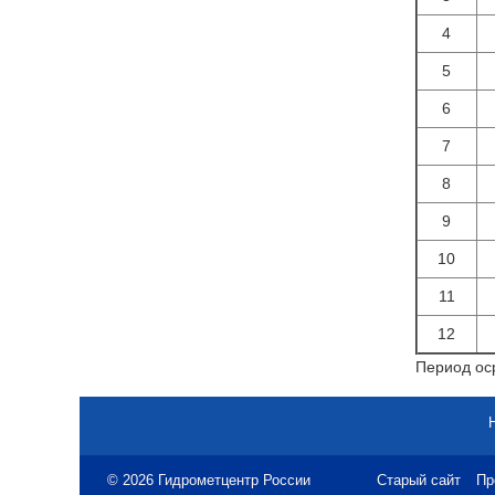
4
5
6
7
8
9
10
11
12
Период оср
© 2026 Гидрометцентр России
Старый сайт
Пр