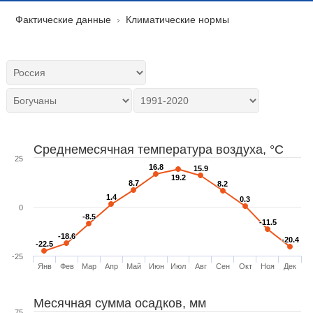
Фактические данные
Климатические нормы
Среднемесячная температура воздуха, °C
25
16.8
16.8
15.9
15.9
19.2
19.2
8.7
8.7
8.2
8.2
1.4
1.4
0.3
0.3
0
-8.5
-8.5
-11.5
-11.5
-18.6
-18.6
-20.4
-20.4
-22.5
-22.5
-25
Янв
Фев
Мар
Апр
Май
Июн
Июл
Авг
Сен
Окт
Ноя
Дек
Месячная сумма осадков, мм
75