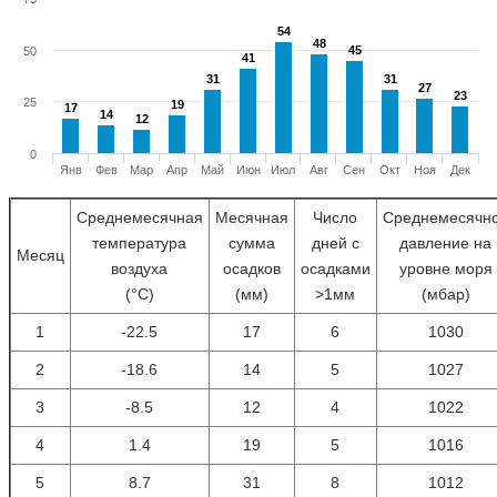
54
54
48
48
45
45
50
41
41
31
31
31
31
27
27
23
23
25
19
19
17
17
14
14
12
12
0
Янв
Фев
Мар
Апр
Май
Июн
Июл
Авг
Сен
Окт
Ноя
Дек
Среднемесячная
Месячная
Число
Среднемесячн
температура
сумма
дней с
давление на
Месяц
воздуха
осадков
осадками
уровне моря
(°С)
(мм)
>1мм
(мбар)
1
-22.5
17
6
1030
2
-18.6
14
5
1027
3
-8.5
12
4
1022
4
1.4
19
5
1016
5
8.7
31
8
1012