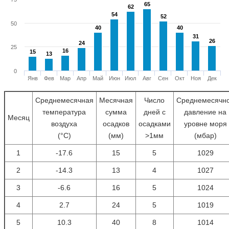
65
65
62
62
54
54
52
52
50
40
40
40
40
31
31
26
26
24
24
25
16
16
15
15
13
13
0
Янв
Фев
Мар
Апр
Май
Июн
Июл
Авг
Сен
Окт
Ноя
Дек
Среднемесячная
Месячная
Число
Среднемесячн
температура
сумма
дней с
давление на
Месяц
воздуха
осадков
осадками
уровне моря
(°С)
(мм)
>1мм
(мбар)
1
-17.6
15
5
1029
2
-14.3
13
4
1027
3
-6.6
16
5
1024
4
2.7
24
5
1019
5
10.3
40
8
1014