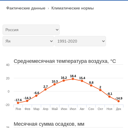
Фактические данные
Климатические нормы
Среднемесячная температура воздуха, °C
40
18.4
18.4
16.2
16.2
15.4
15.4
20
10.3
10.3
8.8
8.8
2.7
2.7
2
2
0
-6.6
-6.6
-8.1
-8.1
-14.3
-14.3
-14.9
-14.9
-17.6
-17.6
-20
Янв
Фев
Мар
Апр
Май
Июн
Июл
Авг
Сен
Окт
Ноя
Дек
Месячная сумма осадков, мм
75