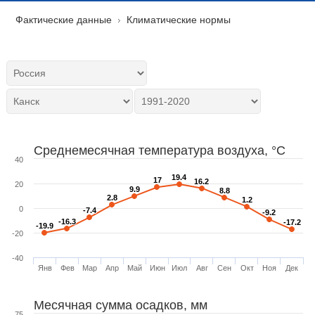
Фактические данные
Климатические нормы
Среднемесячная температура воздуха, °C
40
19.4
19.4
17
17
16.2
16.2
20
9.9
9.9
8.8
8.8
2.8
2.8
1.2
1.2
0
-7.4
-7.4
-9.2
-9.2
-16.3
-16.3
-17.2
-17.2
-19.9
-19.9
-20
-40
Янв
Фев
Мар
Апр
Май
Июн
Июл
Авг
Сен
Окт
Ноя
Дек
Месячная сумма осадков, мм
75