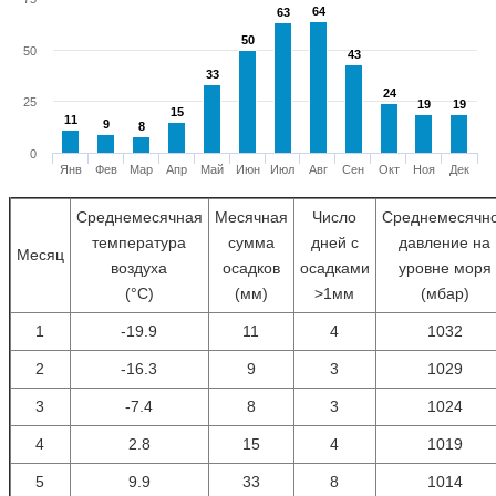
64
64
63
63
50
50
50
43
43
33
33
24
24
25
19
19
19
19
15
15
11
11
9
9
8
8
0
Янв
Фев
Мар
Апр
Май
Июн
Июл
Авг
Сен
Окт
Ноя
Дек
Среднемесячная
Месячная
Число
Среднемесячн
температура
сумма
дней с
давление на
Месяц
воздуха
осадков
осадками
уровне моря
(°С)
(мм)
>1мм
(мбар)
1
-19.9
11
4
1032
2
-16.3
9
3
1029
3
-7.4
8
3
1024
4
2.8
15
4
1019
5
9.9
33
8
1014