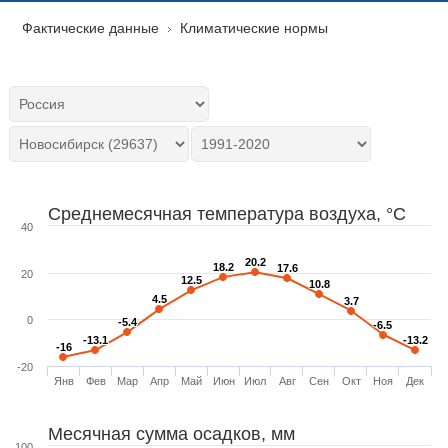
Фактические данные
Климатические нормы
Среднемесячная температура воздуха, °C
40
20.2
20.2
18.2
18.2
17.6
17.6
20
12.5
12.5
10.8
10.8
4.5
4.5
3.7
3.7
0
-5.4
-5.4
-6.5
-6.5
-13.1
-13.1
-13.2
-13.2
-16
-16
-20
Янв
Фев
Мар
Апр
Май
Июн
Июл
Авг
Сен
Окт
Ноя
Дек
Месячная сумма осадков, мм
100