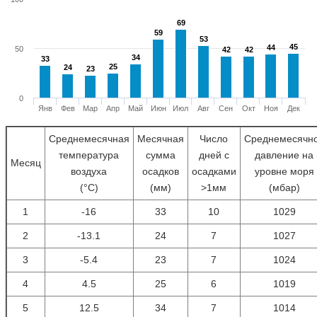
69
69
59
59
53
53
45
45
44
44
50
42
42
42
42
34
34
33
33
25
25
24
24
23
23
0
Янв
Фев
Мар
Апр
Май
Июн
Июл
Авг
Сен
Окт
Ноя
Дек
Среднемесячная
Месячная
Число
Среднемесячн
температура
сумма
дней с
давление на
Месяц
воздуха
осадков
осадками
уровне моря
(°С)
(мм)
>1мм
(мбар)
1
-16
33
10
1029
2
-13.1
24
7
1027
3
-5.4
23
7
1024
4
4.5
25
6
1019
5
12.5
34
7
1014