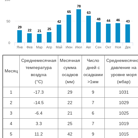
78
78
65
65
63
63
48
48
46
46
44
44
50
43
43
42
42
29
29
25
25
22
22
21
21
0
Янв
Фев
Мар
Апр
Май
Июн
Июл
Авг
Сен
Окт
Ноя
Дек
Среднемесячная
Месячная
Число
Среднемесячн
температура
сумма
дней с
давление на
Месяц
воздуха
осадков
осадками
уровне моря
(°С)
(мм)
>1мм
(мбар)
1
-17.3
29
9
1031
2
-14.5
22
7
1029
3
-6.4
21
6
1025
4
3.3
25
7
1019
5
11.2
42
9
1015