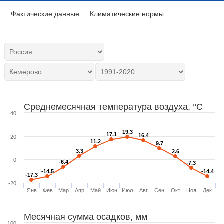
Фактические данные
Климатические нормы
Среднемесячная температура воздуха, °C
40
19.3
19.3
17.1
17.1
16.4
16.4
20
11.2
11.2
9.7
9.7
3.3
3.3
2.6
2.6
0
-6.4
-6.4
-7.3
-7.3
-14.5
-14.5
-14.4
-14.4
-17.3
-17.3
-20
Янв
Фев
Мар
Апр
Май
Июн
Июл
Авг
Сен
Окт
Ноя
Дек
Месячная сумма осадков, мм
100