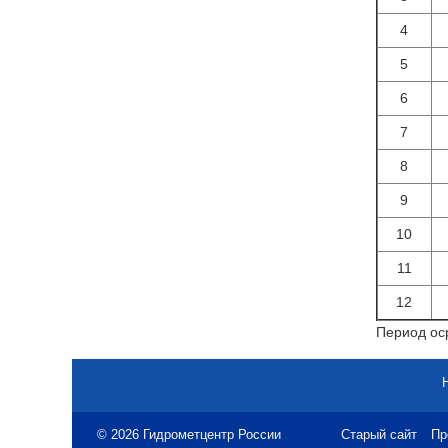
4
5
6
7
8
9
10
11
12
Период оср
© 2026 Гидрометцентр России
Старый сайт
Пр