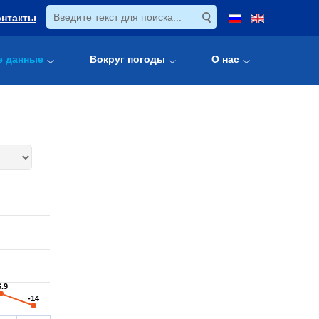
онтакты
е данные
Вокруг погоды
О нас
6.9
6.9
-14
-14