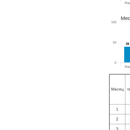
Ян
Мес
100
50
39
39
0
Ян
Месяц
т
1
2
3