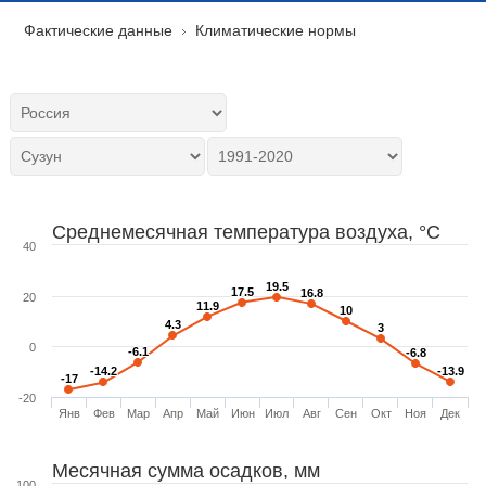
Фактические данные
Климатические нормы
Среднемесячная температура воздуха, °C
40
19.5
19.5
17.5
17.5
16.8
16.8
20
11.9
11.9
10
10
4.3
4.3
3
3
0
-6.1
-6.1
-6.8
-6.8
-14.2
-14.2
-13.9
-13.9
-17
-17
-20
Янв
Фев
Мар
Апр
Май
Июн
Июл
Авг
Сен
Окт
Ноя
Дек
Месячная сумма осадков, мм
100