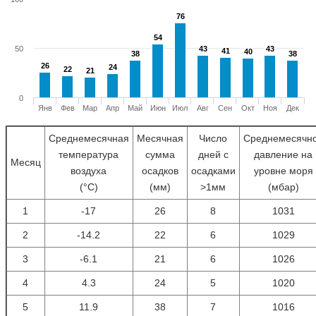
76
76
54
54
50
43
43
43
43
41
41
40
40
38
38
38
38
26
26
24
24
22
22
21
21
0
Янв
Фев
Мар
Апр
Май
Июн
Июл
Авг
Сен
Окт
Ноя
Дек
Среднемесячная
Месячная
Число
Среднемесячн
температура
сумма
дней с
давление на
Месяц
воздуха
осадков
осадками
уровне моря
(°С)
(мм)
>1мм
(мбар)
1
-17
26
8
1031
2
-14.2
22
6
1029
3
-6.1
21
6
1026
4
4.3
24
5
1020
5
11.9
38
7
1016