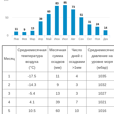
85
85
83
83
73
73
60
60
51
51
50
39
39
31
31
24
24
14
14
13
13
11
11
9
9
0
Янв
Фев
Мар
Апр
Май
Июн
Июл
Авг
Сен
Окт
Ноя
Дек
Среднемесячная
Месячная
Число
Среднемесячн
температура
сумма
дней с
давление на
Месяц
воздуха
осадков
осадками
уровне моря
(°С)
(мм)
>1мм
(мбар)
1
-17.5
11
4
1035
2
-14.3
9
3
1032
3
-5.4
13
3
1027
4
4.1
39
7
1021
5
10.5
60
10
1016