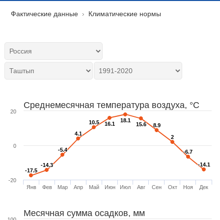
Фактические данные
Климатические нормы
Среднемесячная температура воздуха, °C
20
18.1
18.1
10.5
10.5
16.1
16.1
15.6
15.6
8.9
8.9
4.1
4.1
2
2
0
-5.4
-5.4
-6.7
-6.7
-14.1
-14.1
-14.3
-14.3
-17.5
-17.5
-20
Янв
Фев
Мар
Апр
Май
Июн
Июл
Авг
Сен
Окт
Ноя
Дек
Месячная сумма осадков, мм
100