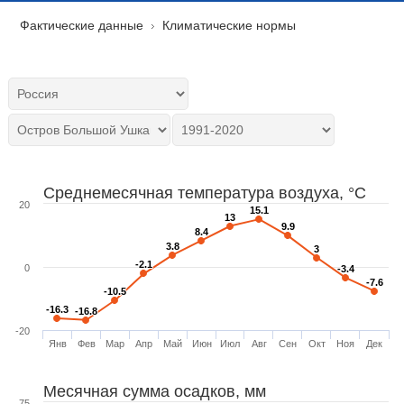
Фактические данные
Климатические нормы
Среднемесячная температура воздуха, °C
20
15.1
15.1
13
13
9.9
9.9
8.4
8.4
3.8
3.8
3
3
-2.1
-2.1
0
-3.4
-3.4
-7.6
-7.6
-10.5
-10.5
-16.3
-16.3
-16.8
-16.8
-20
Янв
Фев
Мар
Апр
Май
Июн
Июл
Авг
Сен
Окт
Ноя
Дек
Месячная сумма осадков, мм
75