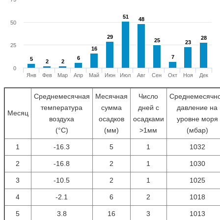
51
51
48
48
50
29
29
28
28
25
25
23
23
25
16
16
7
7
6
6
5
5
2
2
2
2
0
Янв
Фев
Мар
Апр
Май
Июн
Июл
Авг
Сен
Окт
Ноя
Дек
Среднемесячная
Месячная
Число
Среднемесячн
температура
сумма
дней с
давление на
Месяц
воздуха
осадков
осадками
уровне моря
(°С)
(мм)
>1мм
(мбар)
1
-16.3
5
1
1032
2
-16.8
2
1
1030
3
-10.5
2
1
1025
4
-2.1
6
2
1018
5
3.8
16
3
1013