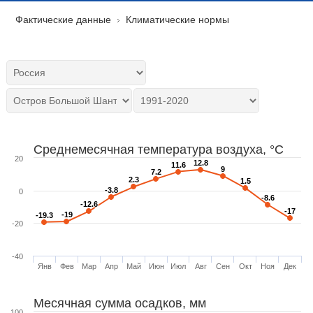
Фактические данные
Климатические нормы
Среднемесячная температура воздуха, °C
20
12.8
12.8
11.6
11.6
9
9
7.2
7.2
2.3
2.3
1.5
1.5
-3.8
-3.8
0
-8.6
-8.6
-12.6
-12.6
-17
-17
-19
-19
-19.3
-19.3
-20
-40
Янв
Фев
Мар
Апр
Май
Июн
Июл
Авг
Сен
Окт
Ноя
Дек
Месячная сумма осадков, мм
100