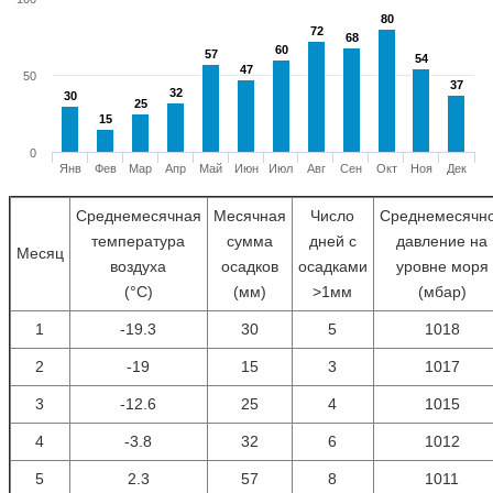
80
80
72
72
68
68
60
60
57
57
54
54
47
47
50
37
37
32
32
30
30
25
25
15
15
0
Янв
Фев
Мар
Апр
Май
Июн
Июл
Авг
Сен
Окт
Ноя
Дек
Среднемесячная
Месячная
Число
Среднемесячн
температура
сумма
дней с
давление на
Месяц
воздуха
осадков
осадками
уровне моря
(°С)
(мм)
>1мм
(мбар)
1
-19.3
30
5
1018
2
-19
15
3
1017
3
-12.6
25
4
1015
4
-3.8
32
6
1012
5
2.3
57
8
1011