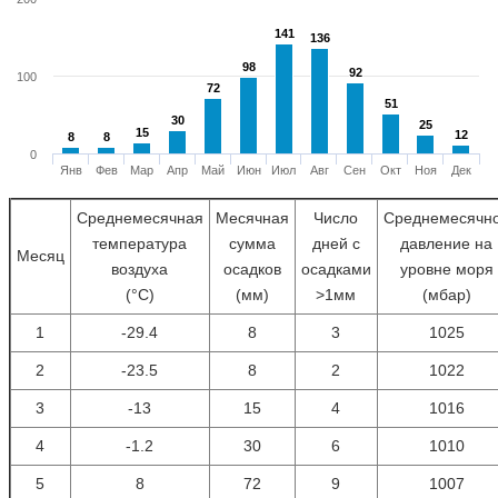
141
141
136
136
98
98
92
92
100
72
72
51
51
30
30
25
25
15
15
12
12
8
8
8
8
0
Янв
Фев
Мар
Апр
Май
Июн
Июл
Авг
Сен
Окт
Ноя
Дек
Среднемесячная
Месячная
Число
Среднемесячн
температура
сумма
дней с
давление на
Месяц
воздуха
осадков
осадками
уровне моря
(°С)
(мм)
>1мм
(мбар)
1
-29.4
8
3
1025
2
-23.5
8
2
1022
3
-13
15
4
1016
4
-1.2
30
6
1010
5
8
72
9
1007