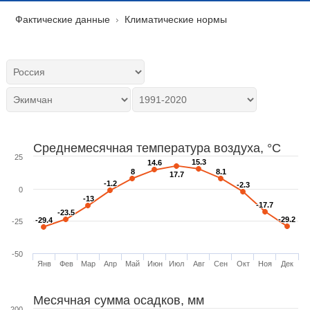
Фактические данные
Климатические нормы
Среднемесячная температура воздуха, °C
25
15.3
15.3
14.6
14.6
8
8
8.1
8.1
17.7
17.7
-1.2
-1.2
-2.3
-2.3
0
-13
-13
-17.7
-17.7
-23.5
-23.5
-29.2
-29.2
-29.4
-29.4
-25
-50
Янв
Фев
Мар
Апр
Май
Июн
Июл
Авг
Сен
Окт
Ноя
Дек
Месячная сумма осадков, мм
200