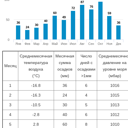
87
87
76
76
72
72
60
60
59
59
49
49
50
40
40
36
36
36
36
30
30
24
24
0
Янв
Фев
Мар
Апр
Май
Июн
Июл
Авг
Сен
Окт
Ноя
Дек
Среднемесячная
Месячная
Число
Среднемесячн
температура
сумма
дней с
давление на
Месяц
воздуха
осадков
осадками
уровне моря
(°С)
(мм)
>1мм
(мбар)
1
-16.8
36
6
1016
2
-16.3
24
4
1015
3
-10.5
30
5
1013
4
-2.8
40
6
1012
5
2.8
60
8
1010