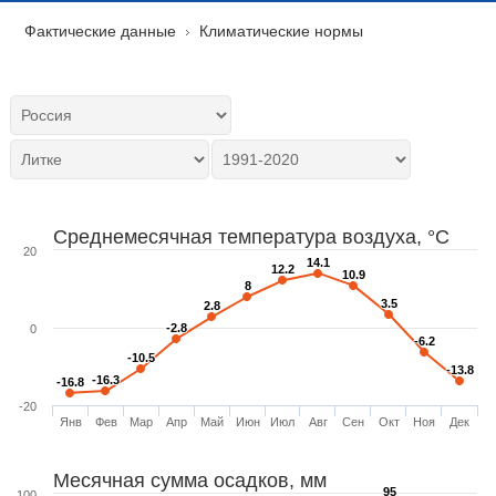
Фактические данные
Климатические нормы
Среднемесячная температура воздуха, °C
20
14.1
14.1
12.2
12.2
10.9
10.9
8
8
3.5
3.5
2.8
2.8
-2.8
-2.8
0
-6.2
-6.2
-10.5
-10.5
-13.8
-13.8
-16.3
-16.3
-16.8
-16.8
-20
Янв
Фев
Мар
Апр
Май
Июн
Июл
Авг
Сен
Окт
Ноя
Дек
Месячная сумма осадков, мм
95
95
100