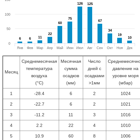
126
126
125
125
100
75
75
67
67
60
60
50
34
34
22
22
19
19
11
11
10
10
6
6
6
6
0
Янв
Фев
Мар
Апр
Май
Июн
Июл
Авг
Сен
Окт
Ноя
Дек
Среднемесячная
Месячная
Число
Среднемесячн
температура
сумма
дней с
давление на
Месяц
воздуха
осадков
осадками
уровне моря
(°С)
(мм)
>1мм
(мбар)
1
-28.4
6
2
1024
2
-22.7
6
2
1021
3
-11.2
11
3
1016
4
2.2
22
4
1010
5
10.9
60
8
1006