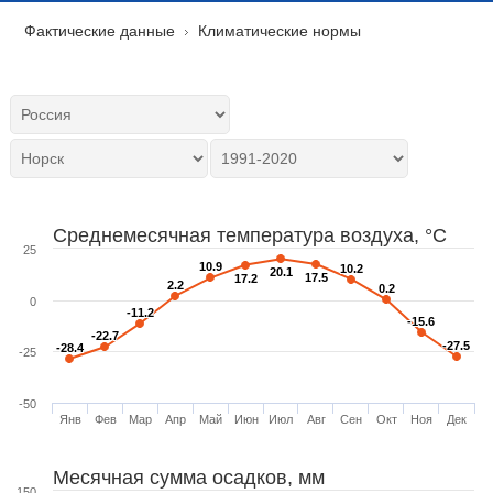
Фактические данные
Климатические нормы
Среднемесячная температура воздуха, °C
25
10.9
10.9
10.2
10.2
20.1
20.1
17.5
17.5
17.2
17.2
2.2
2.2
0.2
0.2
0
-11.2
-11.2
-15.6
-15.6
-22.7
-22.7
-27.5
-27.5
-28.4
-28.4
-25
-50
Янв
Фев
Мар
Апр
Май
Июн
Июл
Авг
Сен
Окт
Ноя
Дек
Месячная сумма осадков, мм
150