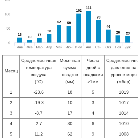
111
111
102
102
100
78
78
62
62
59
59
46
46
50
30
30
26
26
23
23
18
18
17
17
10
10
0
Янв
Фев
Мар
Апр
Май
Июн
Июл
Авг
Сен
Окт
Ноя
Дек
Среднемесячная
Месячная
Число
Среднемесячн
температура
сумма
дней с
давление на
Месяц
воздуха
осадков
осадками
уровне моря
(°С)
(мм)
>1мм
(мбар)
1
-23.6
18
5
1019
2
-19.3
10
3
1017
3
-8.7
17
4
1014
4
2.7
30
6
1010
5
11.2
62
9
1008