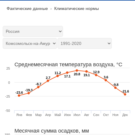
Фактические данные
Климатические нормы
Среднемесячная температура воздуха, °C
25
12.9
12.9
11.2
11.2
20.8
20.8
19.1
19.1
17.1
17.1
3.6
3.6
2.7
2.7
0
-8.7
-8.7
-9.8
-9.8
-19.3
-19.3
-21.6
-21.6
-23.6
-23.6
-25
-50
Янв
Фев
Мар
Апр
Май
Июн
Июл
Авг
Сен
Окт
Ноя
Дек
Месячная сумма осадков, мм
150