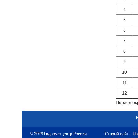
4
5
6
7
8
9
10
11
12
Период оср
© 2026 Гидрометцентр России
Старый сайт
Пр