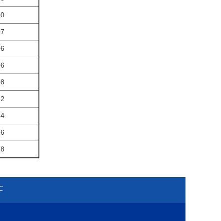
10
07
06
06
08
12
14
16
18
С