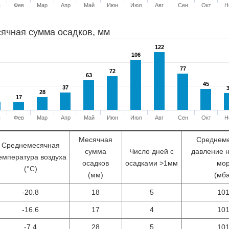
в
Фев
Мар
Апр
Май
Июн
Июл
Авг
Сен
Окт
Н
ячная сумма осадков, мм
122
122
106
106
77
77
72
72
63
63
45
45
37
37
28
28
17
17
в
Фев
Мар
Апр
Май
Июн
Июл
Авг
Сен
Окт
Н
Месячная
Среднем
Среднемесячная
сумма
Число дней с
давление 
емпература воздуха
осадков
осадками >1мм
мо
(°С)
(мм)
(мб
-20.8
18
5
10
-16.6
17
4
10
-7.4
28
5
10