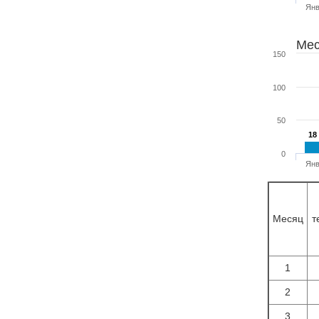
Ян
Мес
150
100
50
18
18
0
Ян
Месяц
т
1
2
3