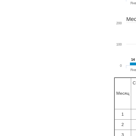
Ян
Мес
200
100
14
14
0
Ян
С
Месяц
1
2
3