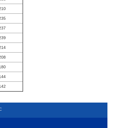
210
235
237
239
214
208
180
144
142
С