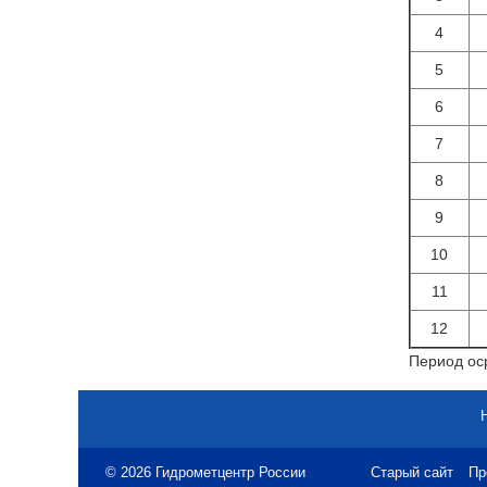
4
5
6
7
8
9
10
11
12
Период оср
© 2026 Гидрометцентр России
Старый сайт
Пр