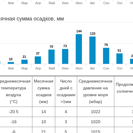
в
Фев
Мар
Апр
Май
Июн
Июл
Авг
Сен
Окт
Н
ячная сумма осадков, мм
144
144
133
133
79
79
73
73
70
70
51
51
37
37
2
2
21
21
10
10
в
Фев
Мар
Апр
Май
Июн
Июл
Авг
Сен
Окт
Н
реднемесячная
Месячная
Число
Среднемесячное
Продолж
температура
сумма
дней с
давление на
солнечн
воздуха
осадков
осадками
уровне моря
(°С)
(мм)
>1мм
(мбар)
-20.5
14
4
1022
-16
10
3
1020
-6
21
5
1015