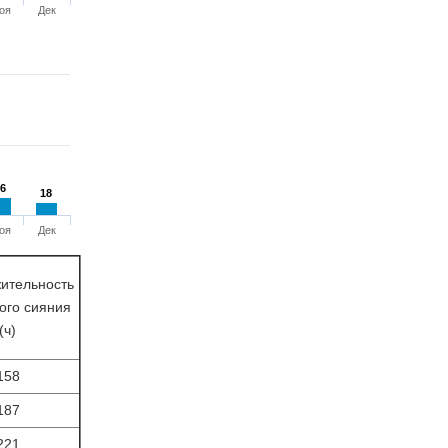
оя
Дек
6
6
18
18
оя
Дек
ительность
ого сияния
(ч)
158
187
221