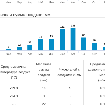
в
Фев
Мар
Апр
Май
Июн
Июл
Авг
Сен
Окт
Н
ячная сумма осадков, мм
138
138
131
131
80
80
73
73
71
71
48
48
36
36
2
2
22
22
9
9
в
Фев
Мар
Апр
Май
Июн
Июл
Авг
Сен
Окт
Н
Месячная
Среднем
Среднемесячная
сумма
Число дней с
давление 
емпература воздуха
осадков
осадками >1мм
мо
(°С)
(мм)
(мб
-19.8
14
4
10
-14.9
9
3
10
-5
22
5
10