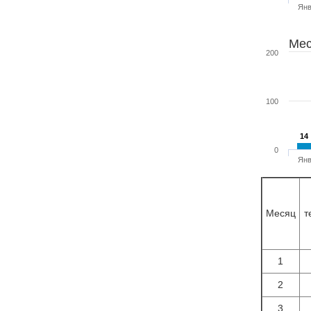
Ян
Мес
200
100
14
14
0
Ян
Месяц
т
1
2
3