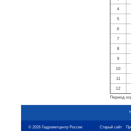
4
5
6
7
8
9
10
11
12
Период оср
© 2026 Гидрометцентр России
Старый сайт
Пр