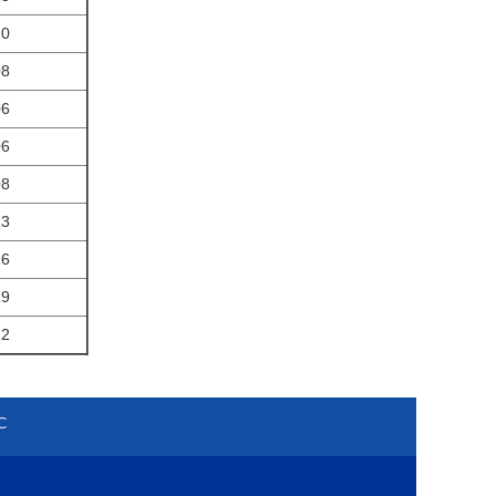
10
08
06
06
08
13
16
19
22
С