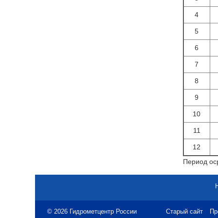
4
5
6
7
8
9
10
11
12
Период оср
© 2026 Гидрометцентр России
Старый сайт
Пр