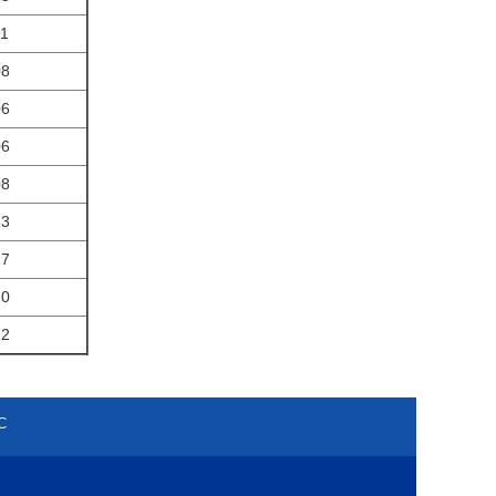
11
08
06
06
08
13
17
20
22
С