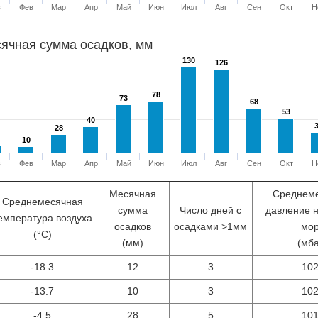
в
Фев
Мар
Апр
Май
Июн
Июл
Авг
Сен
Окт
Н
ячная сумма осадков, мм
130
130
126
126
78
78
73
73
68
68
53
53
40
40
28
28
10
10
в
Фев
Мар
Апр
Май
Июн
Июл
Авг
Сен
Окт
Н
Месячная
Среднем
Среднемесячная
сумма
Число дней с
давление 
емпература воздуха
осадков
осадками >1мм
мо
(°С)
(мм)
(мб
-18.3
12
3
10
-13.7
10
3
10
-4.5
28
5
10