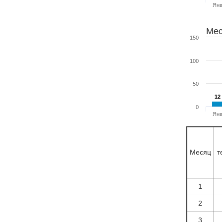
Ян
Мес
150
100
50
12
12
0
Ян
Месяц
т
1
2
3