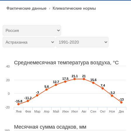
Фактические данные
Климатические нормы
Среднемесячная температура воздуха, °C
40
21.1
21.1
21
21
17.5
17.5
15.6
15.6
20
12.7
12.7
7.4
7.4
5.6
5.6
-3
-3
-3.2
-3.2
0
-11.2
-11.2
-13
-13
-15.8
-15.8
-20
Янв
Фев
Мар
Апр
Май
Июн
Июл
Авг
Сен
Окт
Ноя
Дек
Месячная сумма осадков, мм
150