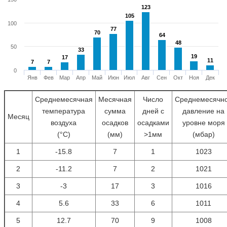
123
123
105
105
100
77
77
70
70
64
64
48
48
50
33
33
19
19
17
17
11
11
7
7
7
7
0
Янв
Фев
Мар
Апр
Май
Июн
Июл
Авг
Сен
Окт
Ноя
Дек
Среднемесячная
Месячная
Число
Среднемесячн
температура
сумма
дней с
давление на
Месяц
воздуха
осадков
осадками
уровне моря
(°С)
(мм)
>1мм
(мбар)
1
-15.8
7
1
1023
2
-11.2
7
2
1021
3
-3
17
3
1016
4
5.6
33
6
1011
5
12.7
70
9
1008