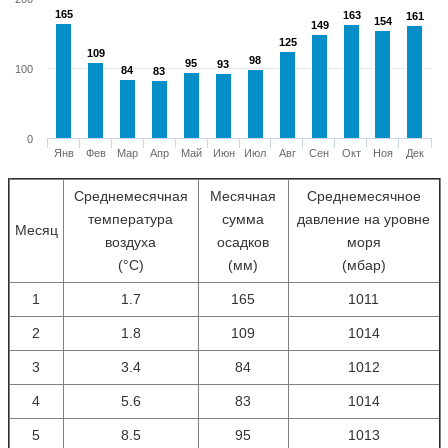
165
165
163
163
161
161
154
154
149
149
125
125
109
109
98
98
95
95
93
93
100
84
84
83
83
0
Янв
Фев
Мар
Апр
Май
Июн
Июл
Авг
Сен
Окт
Ноя
Дек
Среднемесячная
Месячная
Среднемесячное
температура
сумма
давление на уровне
Месяц
воздуха
осадков
моря
(°С)
(мм)
(мбар)
1
1.7
165
1011
2
1.8
109
1014
3
3.4
84
1012
4
5.6
83
1014
5
8.5
95
1013