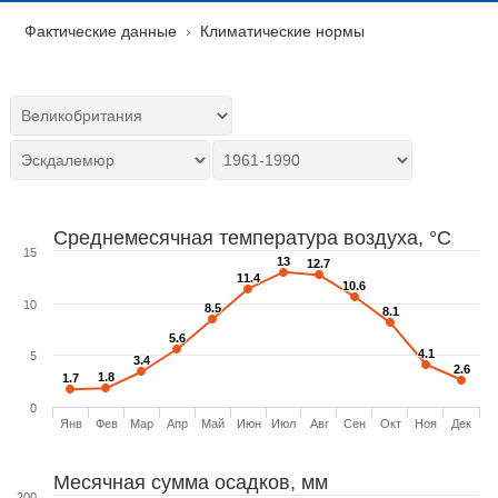
Фактические данные
Климатические нормы
Среднемесячная температура воздуха, °C
15
13
13
12.7
12.7
11.4
11.4
10.6
10.6
10
8.5
8.5
8.1
8.1
5.6
5.6
4.1
4.1
5
3.4
3.4
2.6
2.6
1.8
1.8
1.7
1.7
0
Янв
Фев
Мар
Апр
Май
Июн
Июл
Авг
Сен
Окт
Ноя
Дек
Месячная сумма осадков, мм
200