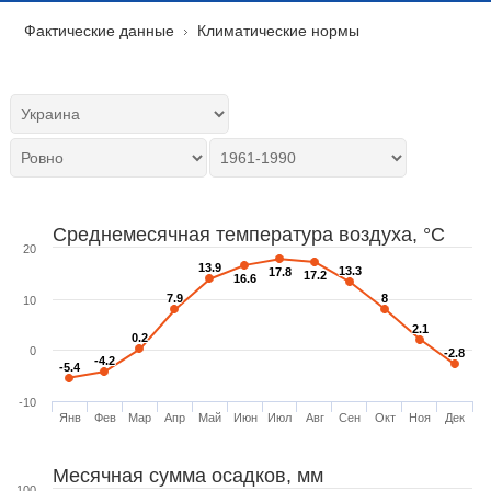
Фактические данные
Климатические нормы
Среднемесячная температура воздуха, °C
20
13.9
13.9
13.3
13.3
17.8
17.8
17.2
17.2
16.6
16.6
7.9
7.9
8
8
10
2.1
2.1
0.2
0.2
0
-2.8
-2.8
-4.2
-4.2
-5.4
-5.4
-10
Янв
Фев
Мар
Апр
Май
Июн
Июл
Авг
Сен
Окт
Ноя
Дек
Месячная сумма осадков, мм
100