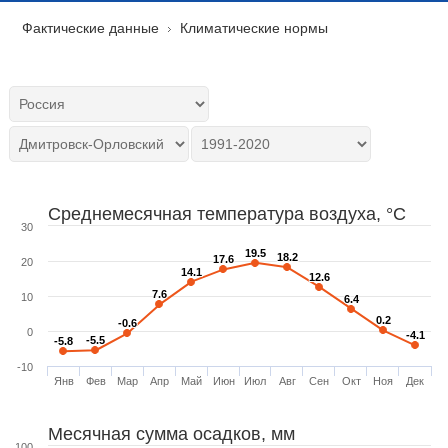
Фактические данные
Климатические нормы
Среднемесячная температура воздуха, °C
30
19.5
19.5
18.2
18.2
17.6
17.6
20
14.1
14.1
12.6
12.6
7.6
7.6
10
6.4
6.4
0.2
0.2
-0.6
-0.6
0
-4.1
-4.1
-5.5
-5.5
-5.8
-5.8
-10
Янв
Фев
Мар
Апр
Май
Июн
Июл
Авг
Сен
Окт
Ноя
Дек
Месячная сумма осадков, мм
100