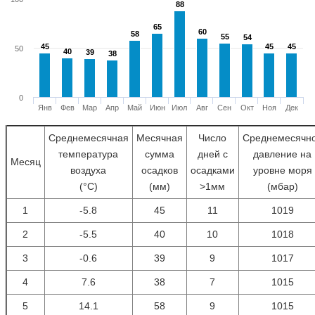
88
88
65
65
60
60
58
58
55
55
54
54
45
45
45
45
45
45
50
40
40
39
39
38
38
0
Янв
Фев
Мар
Апр
Май
Июн
Июл
Авг
Сен
Окт
Ноя
Дек
Среднемесячная
Месячная
Число
Среднемесячн
температура
сумма
дней с
давление на
Месяц
воздуха
осадков
осадками
уровне моря
(°С)
(мм)
>1мм
(мбар)
1
-5.8
45
11
1019
2
-5.5
40
10
1018
3
-0.6
39
9
1017
4
7.6
38
7
1015
5
14.1
58
9
1015