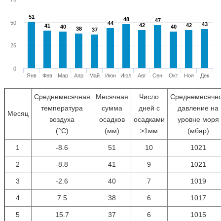
51
51
48
48
47
47
50
44
44
43
43
42
42
42
42
41
41
40
40
40
40
38
38
37
37
25
0
Янв
Фев
Мар
Апр
Май
Июн
Июл
Авг
Сен
Окт
Ноя
Дек
Среднемесячная
Месячная
Число
Среднемесячн
температура
сумма
дней с
давление на
Месяц
воздуха
осадков
осадками
уровне моря
(°С)
(мм)
>1мм
(мбар)
1
-8.6
51
10
1021
2
-8.8
41
9
1021
3
-2.6
40
7
1019
4
7.5
38
6
1017
5
15.7
37
6
1015