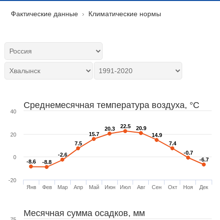
Фактические данные
Климатические нормы
Среднемесячная температура воздуха, °C
40
22.5
22.5
20.9
20.9
20.3
20.3
15.7
15.7
20
14.9
14.9
7.5
7.5
7.4
7.4
-0.7
-0.7
-2.6
-2.6
0
-6.7
-6.7
-8.6
-8.6
-8.8
-8.8
-20
Янв
Фев
Мар
Апр
Май
Июн
Июл
Авг
Сен
Окт
Ноя
Дек
Месячная сумма осадков, мм
75