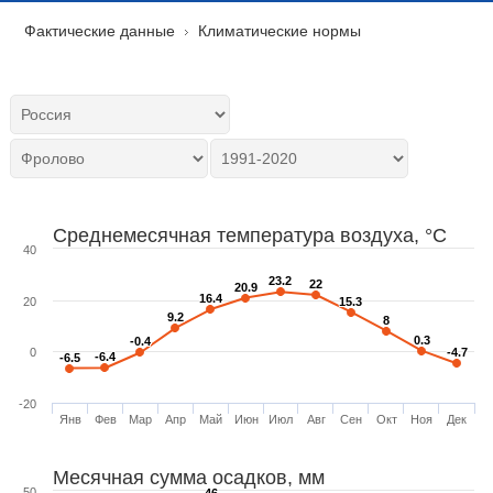
Фактические данные
Климатические нормы
Среднемесячная температура воздуха, °C
40
23.2
23.2
22
22
20.9
20.9
16.4
16.4
20
15.3
15.3
9.2
9.2
8
8
0.3
0.3
-0.4
-0.4
0
-4.7
-4.7
-6.4
-6.4
-6.5
-6.5
-20
Янв
Фев
Мар
Апр
Май
Июн
Июл
Авг
Сен
Окт
Ноя
Дек
Месячная сумма осадков, мм
50