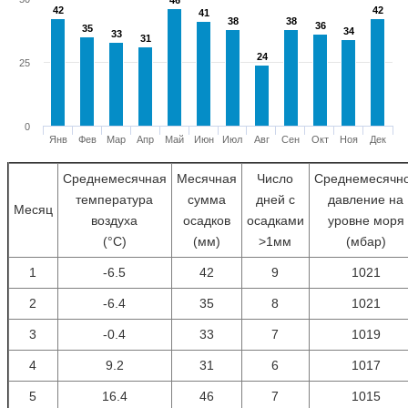
46
46
42
42
42
42
41
41
38
38
38
38
36
36
35
35
34
34
33
33
31
31
24
24
25
0
Янв
Фев
Мар
Апр
Май
Июн
Июл
Авг
Сен
Окт
Ноя
Дек
Среднемесячная
Месячная
Число
Среднемесячн
температура
сумма
дней с
давление на
Месяц
воздуха
осадков
осадками
уровне моря
(°С)
(мм)
>1мм
(мбар)
1
-6.5
42
9
1021
2
-6.4
35
8
1021
3
-0.4
33
7
1019
4
9.2
31
6
1017
5
16.4
46
7
1015