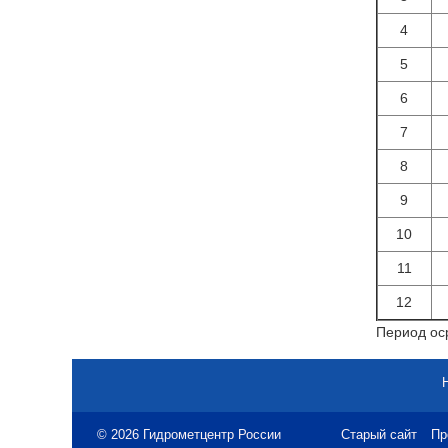
4
5
6
7
8
9
10
11
12
Период оср
© 2026 Гидрометцентр России
Старый сайт
Пр