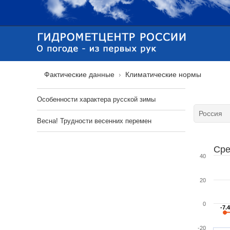
Фактические данные
Климатические нормы
Особенности характера русской зимы
Весна! Трудности весенних перемен
Сре
40
20
0
-7.
-7.
-20