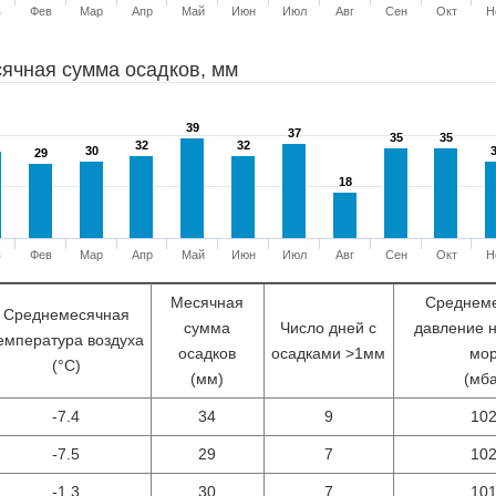
в
Фев
Мар
Апр
Май
Июн
Июл
Авг
Сен
Окт
Н
ячная сумма осадков, мм
39
39
37
37
35
35
35
35
32
32
32
32
30
30
29
29
18
18
в
Фев
Мар
Апр
Май
Июн
Июл
Авг
Сен
Окт
Н
Месячная
Среднем
Среднемесячная
сумма
Число дней с
давление 
емпература воздуха
осадков
осадками >1мм
мо
(°С)
(мм)
(мб
-7.4
34
9
10
-7.5
29
7
10
-1.3
30
7
10