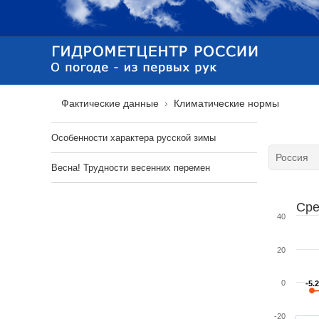
Фактические данные
Климатические нормы
Особенности характера русской зимы
Весна! Трудности весенних перемен
Сре
40
20
0
-5.2
-5.2
-20