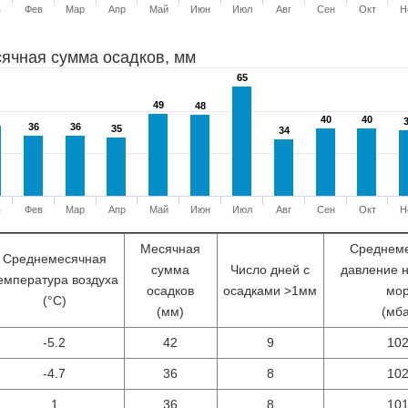
в
Фев
Мар
Апр
Май
Июн
Июл
Авг
Сен
Окт
Н
ячная сумма осадков, мм
65
65
49
49
48
48
40
40
40
40
36
36
36
36
35
35
34
34
в
Фев
Мар
Апр
Май
Июн
Июл
Авг
Сен
Окт
Н
Месячная
Среднем
Среднемесячная
сумма
Число дней с
давление 
емпература воздуха
осадков
осадками >1мм
мо
(°С)
(мм)
(мб
-5.2
42
9
10
-4.7
36
8
10
1
36
8
10