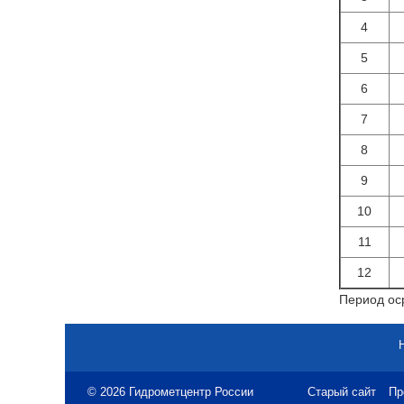
4
5
6
7
8
9
10
11
12
Период оср
© 2026 Гидрометцентр России
Старый сайт
Пр