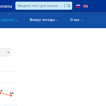
онтакты
е данные
Вокруг погоды
О нас
.4
.4
-3.4
-3.4