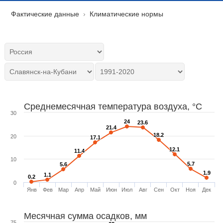
Фактические данные
Климатические нормы
Среднемесячная температура воздуха, °C
30
24
24
23.6
23.6
21.4
21.4
18.2
18.2
20
17.1
17.1
12.1
12.1
11.4
11.4
10
5.7
5.7
5.6
5.6
1.9
1.9
1.1
1.1
0.2
0.2
0
Янв
Фев
Мар
Апр
Май
Июн
Июл
Авг
Сен
Окт
Ноя
Дек
Месячная сумма осадков, мм
75