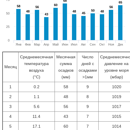
68
68
65
65
60
60
58
58
56
56
56
56
50
50
48
48
48
48
48
48
45
45
50
43
43
25
0
Янв
Фев
Мар
Апр
Май
Июн
Июл
Авг
Сен
Окт
Ноя
Дек
Среднемесячная
Месячная
Число
Среднемесячн
температура
сумма
дней с
давление на
Месяц
воздуха
осадков
осадками
уровне моря
(°С)
(мм)
>1мм
(мбар)
1
0.2
58
9
1020
2
1.1
48
8
1019
3
5.6
56
9
1017
4
11.4
43
7
1015
5
17.1
60
7
1014