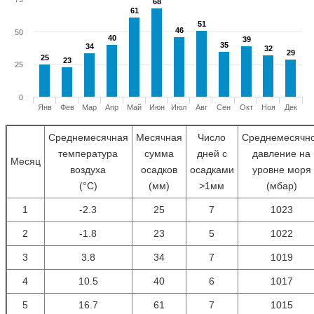
68
68
61
61
51
51
46
46
50
40
40
39
39
35
35
34
34
32
32
29
29
25
25
23
23
25
0
Янв
Фев
Мар
Апр
Май
Июн
Июл
Авг
Сен
Окт
Ноя
Дек
Среднемесячная
Месячная
Число
Среднемесячн
температура
сумма
дней с
давление на
Месяц
воздуха
осадков
осадками
уровне моря
(°С)
(мм)
>1мм
(мбар)
1
-2.3
25
7
1023
2
-1.8
23
5
1022
3
3.8
34
7
1019
4
10.5
40
6
1017
5
16.7
61
7
1015