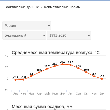
Фактические данные
Климатические нормы
Среднемесячная температура воздуха, °C
40
24.7
24.7
23.8
23.8
21.7
21.7
17.9
17.9
16.7
16.7
20
10.9
10.9
10.5
10.5
3.8
3.8
3.7
3.7
-0.6
-0.6
-1.8
-1.8
-2.3
-2.3
0
-20
Янв
Фев
Мар
Апр
Май
Июн
Июл
Авг
Сен
Окт
Ноя
Дек
Месячная сумма осадков, мм
75