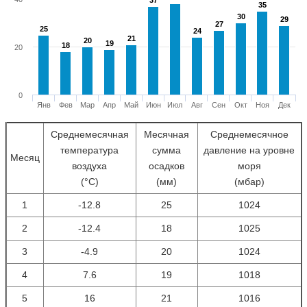
37
37
35
35
30
30
29
29
27
27
25
25
24
24
21
21
20
20
19
19
18
18
20
0
Янв
Фев
Мар
Апр
Май
Июн
Июл
Авг
Сен
Окт
Ноя
Дек
Среднемесячная
Месячная
Среднемесячное
температура
сумма
давление на уровне
Месяц
воздуха
осадков
моря
(°С)
(мм)
(мбар)
1
-12.8
25
1024
2
-12.4
18
1025
3
-4.9
20
1024
4
7.6
19
1018
5
16
21
1016