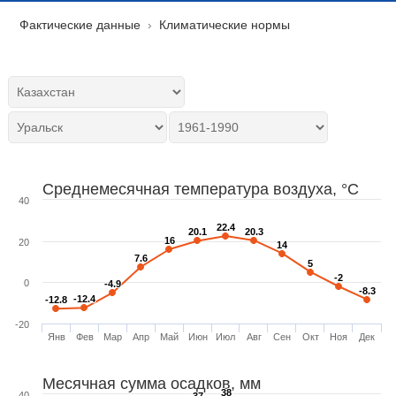
Фактические данные
Климатические нормы
Среднемесячная температура воздуха, °C
40
22.4
22.4
20.1
20.1
20.3
20.3
16
16
20
14
14
7.6
7.6
5
5
-2
-2
0
-4.9
-4.9
-8.3
-8.3
-12.4
-12.4
-12.8
-12.8
-20
Янв
Фев
Мар
Апр
Май
Июн
Июл
Авг
Сен
Окт
Ноя
Дек
Месячная сумма осадков, мм
38
38
40