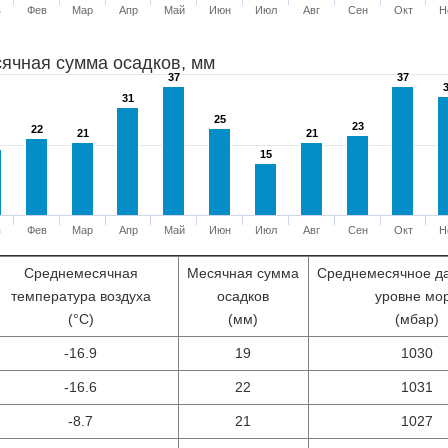
в
Фев
Мар
Апр
Май
Июн
Июл
Авг
Сен
Окт
Н
ячная сумма осадков, мм
37
37
37
37
31
31
25
25
23
23
22
22
21
21
21
21
15
15
в
Фев
Мар
Апр
Май
Июн
Июл
Авг
Сен
Окт
Н
Среднемесячная
Месячная сумма
Среднемесячное д
температура воздуха
осадков
уровне мо
(°С)
(мм)
(мбар)
-16.9
19
1030
-16.6
22
1031
-8.7
21
1027