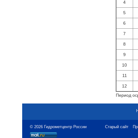
4
5
6
7
8
9
10
11
12
Период оср
© 2026 Гидрометцентр России
Старый сайт
Пр