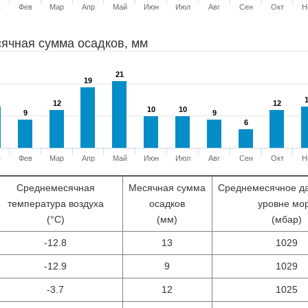
в
Фев
Мар
Апр
Май
Июн
Июл
Авг
Сен
Окт
Н
ячная сумма осадков, мм
21
21
19
19
12
12
12
12
10
10
10
10
9
9
9
9
6
6
в
Фев
Мар
Апр
Май
Июн
Июл
Авг
Сен
Окт
Н
Среднемесячная
Месячная сумма
Среднемесячное д
температура воздуха
осадков
уровне мо
(°С)
(мм)
(мбар)
-12.8
13
1029
-12.9
9
1029
-3.7
12
1025