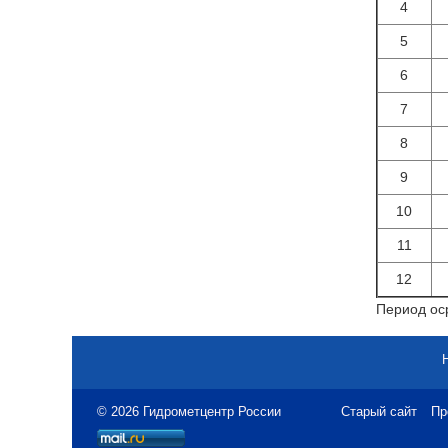
4
5
6
7
8
9
10
11
12
Период оср
© 2026 Гидрометцентр России
Старый сайт
Пр