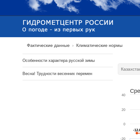
Фактические данные
Климатические нормы
Особенности характера русской зимы
Весна! Трудности весенних перемен
Сре
40
20
0
-12.
-12.
-20