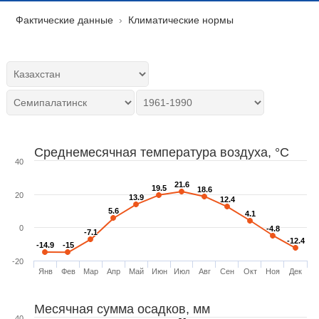
Фактические данные
Климатические нормы
Среднемесячная температура воздуха, °C
40
21.6
21.6
19.5
19.5
18.6
18.6
20
13.9
13.9
12.4
12.4
5.6
5.6
4.1
4.1
0
-4.8
-4.8
-7.1
-7.1
-12.4
-12.4
-14.9
-14.9
-15
-15
-20
Янв
Фев
Мар
Апр
Май
Июн
Июл
Авг
Сен
Окт
Ноя
Дек
Месячная сумма осадков, мм
40