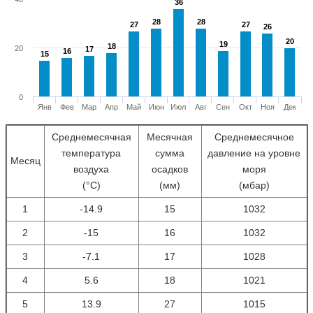
36
36
28
28
28
28
27
27
27
27
26
26
20
20
19
19
18
18
20
17
17
16
16
15
15
0
Янв
Фев
Мар
Апр
Май
Июн
Июл
Авг
Сен
Окт
Ноя
Дек
Среднемесячная
Месячная
Среднемесячное
температура
сумма
давление на уровне
Месяц
воздуха
осадков
моря
(°С)
(мм)
(мбар)
1
-14.9
15
1032
2
-15
16
1032
3
-7.1
17
1028
4
5.6
18
1021
5
13.9
27
1015