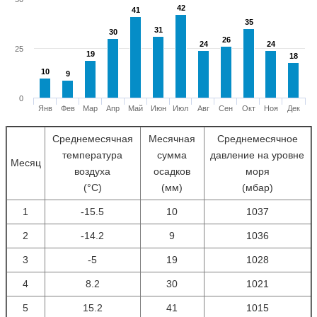
42
42
41
41
35
35
31
31
30
30
26
26
24
24
24
24
25
19
19
18
18
10
10
9
9
0
Янв
Фев
Мар
Апр
Май
Июн
Июл
Авг
Сен
Окт
Ноя
Дек
Среднемесячная
Месячная
Среднемесячное
температура
сумма
давление на уровне
Месяц
воздуха
осадков
моря
(°С)
(мм)
(мбар)
1
-15.5
10
1037
2
-14.2
9
1036
3
-5
19
1028
4
8.2
30
1021
5
15.2
41
1015