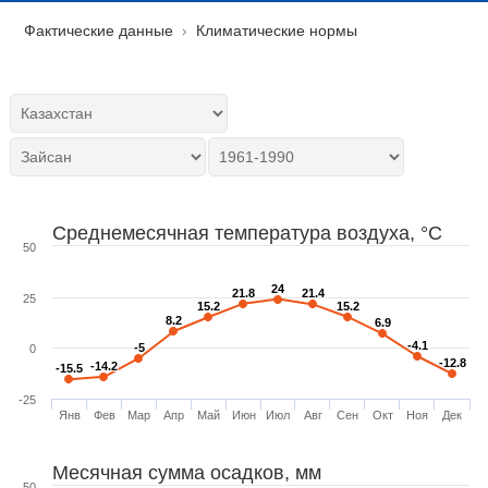
Фактические данные
Климатические нормы
Среднемесячная температура воздуха, °C
50
24
24
21.8
21.8
21.4
21.4
25
15.2
15.2
15.2
15.2
8.2
8.2
6.9
6.9
-4.1
-4.1
-5
-5
0
-12.8
-12.8
-14.2
-14.2
-15.5
-15.5
-25
Янв
Фев
Мар
Апр
Май
Июн
Июл
Авг
Сен
Окт
Ноя
Дек
Месячная сумма осадков, мм
50