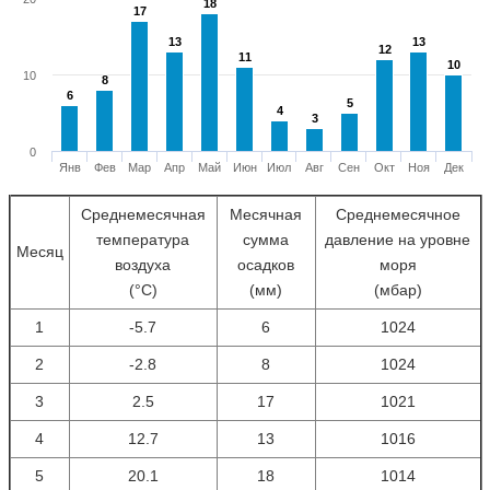
18
18
17
17
13
13
13
13
12
12
11
11
10
10
10
8
8
6
6
5
5
4
4
3
3
0
Янв
Фев
Мар
Апр
Май
Июн
Июл
Авг
Сен
Окт
Ноя
Дек
Среднемесячная
Месячная
Среднемесячное
температура
сумма
давление на уровне
Месяц
воздуха
осадков
моря
(°С)
(мм)
(мбар)
1
-5.7
6
1024
2
-2.8
8
1024
3
2.5
17
1021
4
12.7
13
1016
5
20.1
18
1014