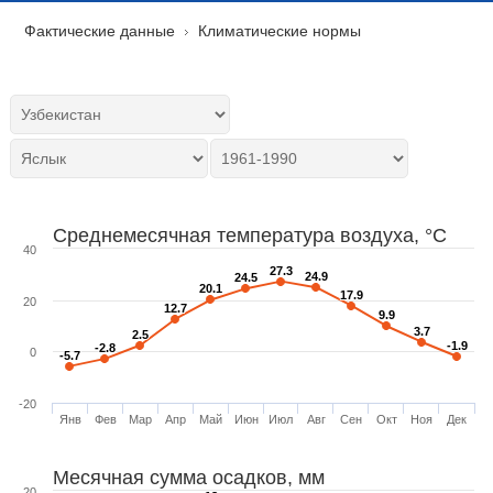
Фактические данные
Климатические нормы
Среднемесячная температура воздуха, °C
40
27.3
27.3
24.9
24.9
24.5
24.5
20.1
20.1
17.9
17.9
20
12.7
12.7
9.9
9.9
3.7
3.7
2.5
2.5
-1.9
-1.9
-2.8
-2.8
0
-5.7
-5.7
-20
Янв
Фев
Мар
Апр
Май
Июн
Июл
Авг
Сен
Окт
Ноя
Дек
Месячная сумма осадков, мм
20