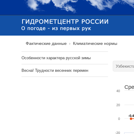
Фактические данные
Климатические нормы
Особенности характера русской зимы
Весна! Трудности весенних перемен
Сре
40
20
-0.
-0.
0
-20