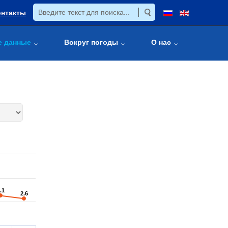
онтакты
е данные
Вокруг погоды
О нас
.1
.1
2.6
2.6