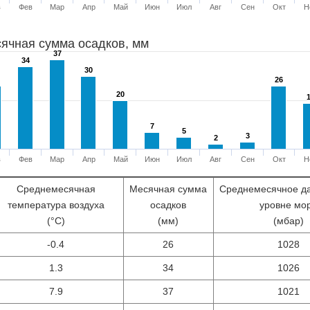
в
Фев
Мар
Апр
Май
Июн
Июл
Авг
Сен
Окт
Н
ячная сумма осадков, мм
37
37
34
34
30
30
26
26
20
20
7
7
5
5
3
3
2
2
в
Фев
Мар
Апр
Май
Июн
Июл
Авг
Сен
Окт
Н
Среднемесячная
Месячная сумма
Среднемесячное д
температура воздуха
осадков
уровне мо
(°С)
(мм)
(мбар)
-0.4
26
1028
1.3
34
1026
7.9
37
1021