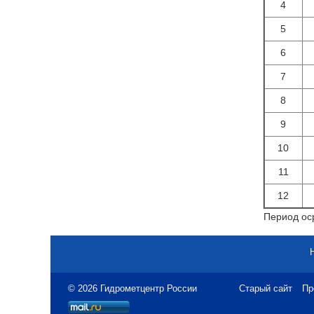
4
5
6
7
8
9
10
11
12
Период оср
© 2026 Гидрометцентр России
Старый сайт
Пр