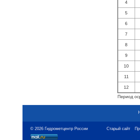
4
5
6
7
8
9
10
11
12
Период оср
© 2026 Гидрометцентр России
Старый сайт
Пр