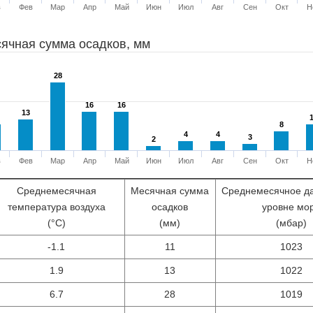
в
Фев
Мар
Апр
Май
Июн
Июл
Авг
Сен
Окт
Н
ячная сумма осадков, мм
28
28
16
16
16
16
13
13
8
8
4
4
4
4
3
3
2
2
в
Фев
Мар
Апр
Май
Июн
Июл
Авг
Сен
Окт
Н
Среднемесячная
Месячная сумма
Среднемесячное д
температура воздуха
осадков
уровне мо
(°С)
(мм)
(мбар)
-1.1
11
1023
1.9
13
1022
6.7
28
1019