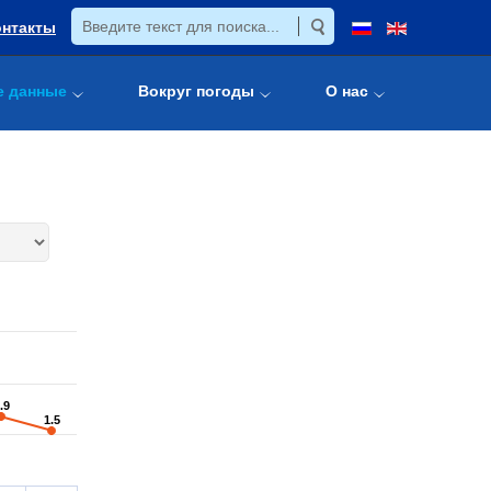
онтакты
е данные
Вокруг погоды
О нас
.9
.9
1.5
1.5