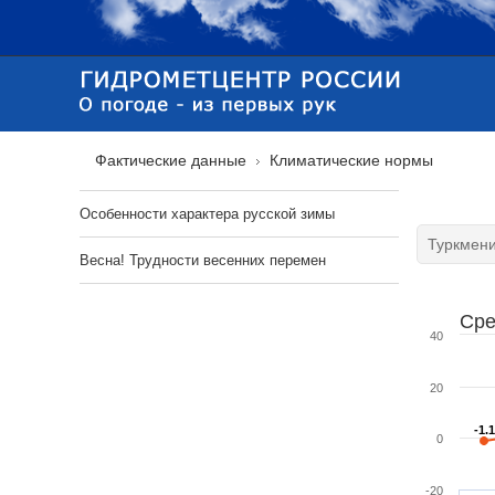
Фактические данные
Климатические нормы
Особенности характера русской зимы
Весна! Трудности весенних перемен
Сре
40
20
-1.1
-1.1
0
-20