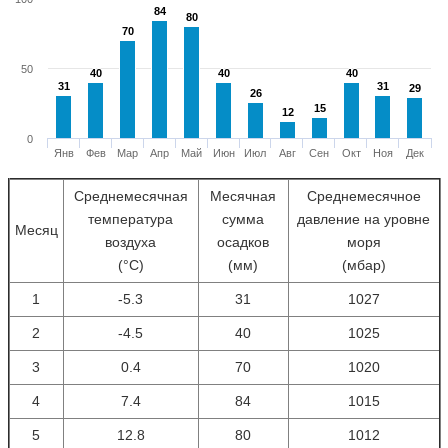
84
84
80
80
70
70
50
40
40
40
40
40
40
31
31
31
31
29
29
26
26
15
15
12
12
0
Янв
Фев
Мар
Апр
Май
Июн
Июл
Авг
Сен
Окт
Ноя
Дек
Среднемесячная
Месячная
Среднемесячное
температура
сумма
давление на уровне
Месяц
воздуха
осадков
моря
(°С)
(мм)
(мбар)
1
-5.3
31
1027
2
-4.5
40
1025
3
0.4
70
1020
4
7.4
84
1015
5
12.8
80
1012