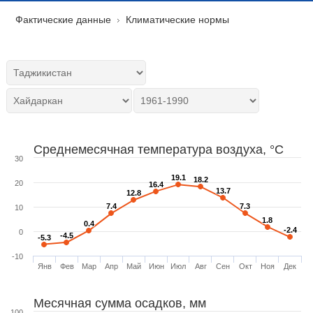
Фактические данные
Климатические нормы
Среднемесячная температура воздуха, °C
30
19.1
19.1
18.2
18.2
20
16.4
16.4
13.7
13.7
12.8
12.8
7.4
7.4
7.3
7.3
10
1.8
1.8
0.4
0.4
-2.4
-2.4
0
-4.5
-4.5
-5.3
-5.3
-10
Янв
Фев
Мар
Апр
Май
Июн
Июл
Авг
Сен
Окт
Ноя
Дек
Месячная сумма осадков, мм
100