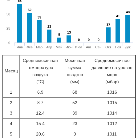
68
68
52
52
48
48
50
41
41
39
39
27
27
23
23
25
13
13
9
9
0
0
0
0
0
0
0
Янв
Фев
Мар
Апр
Май
Июн
Июл
Авг
Сен
Окт
Ноя
Дек
Среднемесячная
Месячная
Среднемесячное
температура
сумма
давление на уровне
Месяц
воздуха
осадков
моря
(°С)
(мм)
(мбар)
1
6.9
68
1016
2
8.7
52
1015
3
12.4
39
1014
4
15.4
23
1012
5
20.6
9
1011