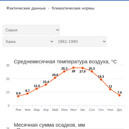
Фактические данные
Климатические нормы
Среднемесячная температура воздуха, °C
30
25.3
25.3
25.3
25.3
28
28
27.9
27.9
20.6
20.6
19.3
19.3
20
15.4
15.4
12.4
12.4
12
12
8.7
8.7
10
7.6
7.6
6.9
6.9
0
Янв
Фев
Мар
Апр
Май
Июн
Июл
Авг
Сен
Окт
Ноя
Дек
Месячная сумма осадков, мм
75