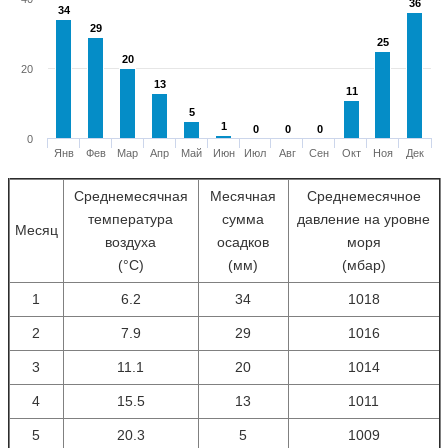
36
36
34
34
29
29
25
25
20
20
20
13
13
11
11
5
5
1
1
0
0
0
0
0
0
0
Янв
Фев
Мар
Апр
Май
Июн
Июл
Авг
Сен
Окт
Ноя
Дек
Среднемесячная
Месячная
Среднемесячное
температура
сумма
давление на уровне
Месяц
воздуха
осадков
моря
(°С)
(мм)
(мбар)
1
6.2
34
1018
2
7.9
29
1016
3
11.1
20
1014
4
15.5
13
1011
5
20.3
5
1009