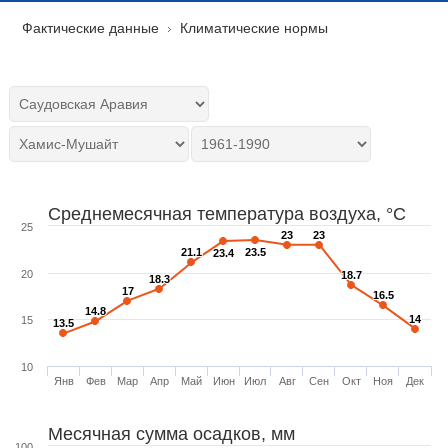
Фактические данные
Климатические нормы
Среднемесячная температура воздуха, °C
25
23
23
23
23
21.1
21.1
23.5
23.5
23.4
23.4
20
18.7
18.7
18.3
18.3
17
17
16.5
16.5
14.8
14.8
14
14
15
13.5
13.5
10
Янв
Фев
Мар
Апр
Май
Июн
Июл
Авг
Сен
Окт
Ноя
Дек
Месячная сумма осадков, мм
100