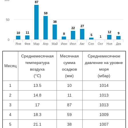
87
87
59
59
50
38
38
27
27
22
22
12
12
11
11
10
10
9
9
8
8
5
5
1
1
0
Янв
Фев
Мар
Апр
Май
Июн
Июл
Авг
Сен
Окт
Ноя
Дек
Среднемесячная
Месячная
Среднемесячное
температура
сумма
давление на уровне
Месяц
воздуха
осадков
моря
(°С)
(мм)
(мбар)
1
13.5
10
1014
2
14.8
11
1013
3
17
87
1013
4
18.3
59
1009
5
21.1
38
1007