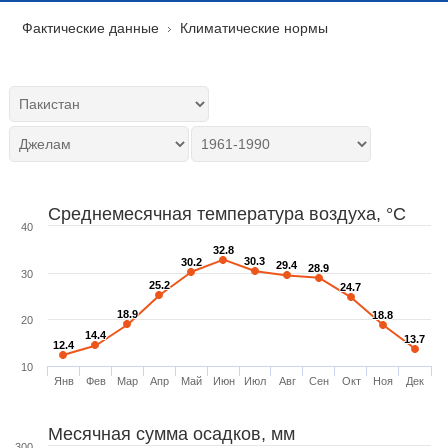
Фактические данные
Климатические нормы
Среднемесячная температура воздуха, °C
40
32.8
32.8
30.3
30.3
30.2
30.2
29.4
29.4
28.9
28.9
30
25.2
25.2
24.7
24.7
18.9
18.9
18.8
18.8
20
14.4
14.4
13.7
13.7
12.4
12.4
10
Янв
Фев
Мар
Апр
Май
Июн
Июл
Авг
Сен
Окт
Ноя
Дек
Месячная сумма осадков, мм
300