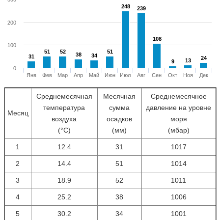
248
248
239
239
200
108
108
100
51
51
52
52
51
51
38
38
34
34
31
31
24
24
13
13
9
9
0
Янв
Фев
Мар
Апр
Май
Июн
Июл
Авг
Сен
Окт
Ноя
Дек
Среднемесячная
Месячная
Среднемесячное
температура
сумма
давление на уровне
Месяц
воздуха
осадков
моря
(°С)
(мм)
(мбар)
1
12.4
31
1017
2
14.4
51
1014
3
18.9
52
1011
4
25.2
38
1006
5
30.2
34
1001