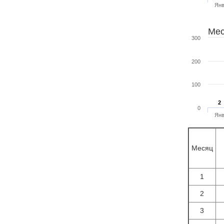
Ян
Мес
300
200
100
2
2
0
Ян
Месяц
1
2
3