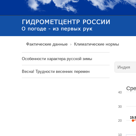
Фактические данные
Климатические нормы
Особенности характера русской зимы
Весна! Трудности весенних перемен
Сре
40
30
19.
19.
20
10