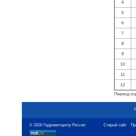
4
5
6
7
8
9
10
11
12
Период оср
© 2026 Гидрометцентр России
Старый сайт
Пр