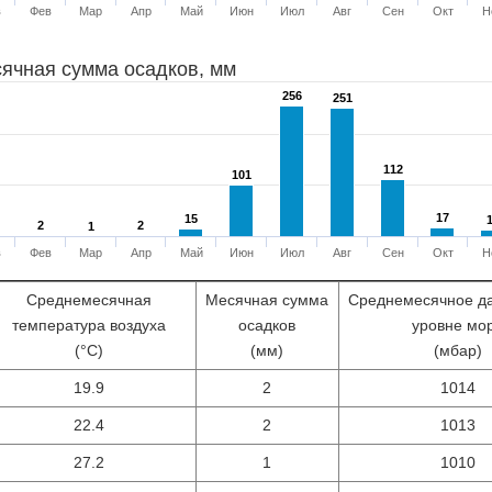
в
Фев
Мар
Апр
Май
Июн
Июл
Авг
Сен
Окт
Н
ячная сумма осадков, мм
256
256
251
251
112
112
101
101
17
17
15
15
2
2
2
2
1
1
в
Фев
Мар
Апр
Май
Июн
Июл
Авг
Сен
Окт
Н
Среднемесячная
Месячная сумма
Среднемесячное д
температура воздуха
осадков
уровне мо
(°С)
(мм)
(мбар)
19.9
2
1014
22.4
2
1013
27.2
1
1010