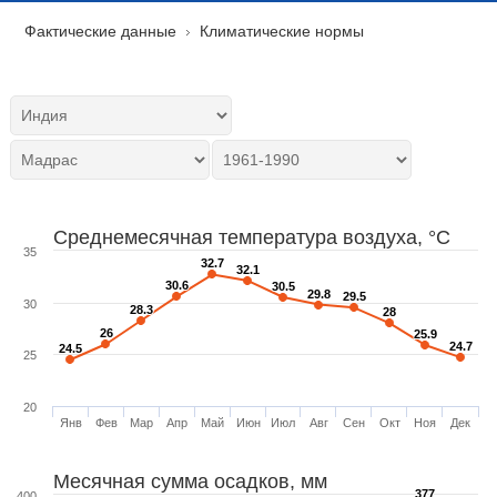
Фактические данные
Климатические нормы
Среднемесячная температура воздуха, °C
35
32.7
32.7
32.1
32.1
30.6
30.6
30.5
30.5
29.8
29.8
29.5
29.5
30
28.3
28.3
28
28
26
26
25.9
25.9
24.7
24.7
24.5
24.5
25
20
Янв
Фев
Мар
Апр
Май
Июн
Июл
Авг
Сен
Окт
Ноя
Дек
Месячная сумма осадков, мм
377
377
400