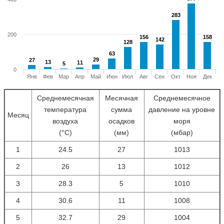
283
283
200
156
156
158
158
142
142
128
128
63
63
29
29
27
27
13
13
11
11
5
5
0
Янв
Фев
Мар
Апр
Май
Июн
Июл
Авг
Сен
Окт
Ноя
Дек
Среднемесячная
Месячная
Среднемесячное
температура
сумма
давление на уровне
Месяц
воздуха
осадков
моря
(°С)
(мм)
(мбар)
1
24.5
27
1013
2
26
13
1012
3
28.3
5
1010
4
30.6
11
1008
5
32.7
29
1004