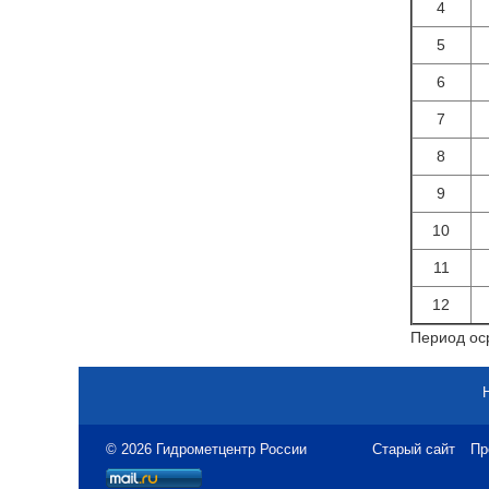
4
5
6
7
8
9
10
11
12
Период оср
© 2026 Гидрометцентр России
Старый сайт
Пр