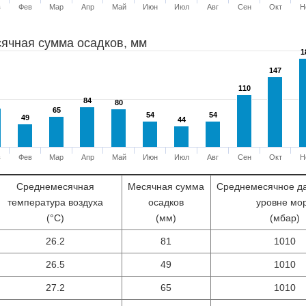
в
Фев
Мар
Апр
Май
Июн
Июл
Авг
Сен
Окт
Н
ячная сумма осадков, мм
1
1
147
147
110
110
84
84
80
80
65
65
54
54
54
54
49
49
44
44
в
Фев
Мар
Апр
Май
Июн
Июл
Авг
Сен
Окт
Н
Среднемесячная
Месячная сумма
Среднемесячное д
температура воздуха
осадков
уровне мо
(°С)
(мм)
(мбар)
26.2
81
1010
26.5
49
1010
27.2
65
1010