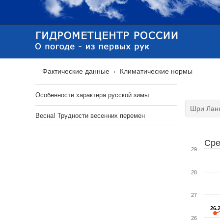
Фактические данные
Климатические нормы
Особенности характера русской зимы
Весна! Трудности весенних перемен
Сре
29
28
27
26.
26.
26