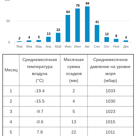
84
84
79
79
64
64
50
41
41
22
22
13
13
12
12
8
8
5
5
4
4
4
4
2
2
0
Янв
Фев
Мар
Апр
Май
Июн
Июл
Авг
Сен
Окт
Ноя
Дек
Среднемесячная
Месячная
Среднемесячное
температура
сумма
давление на уровне
Месяц
воздуха
осадков
моря
(°С)
(мм)
(мбар)
1
-19.4
2
1033
2
-15.5
4
1030
3
-9.7
5
1023
4
-0.6
13
1015
5
7.8
22
1011