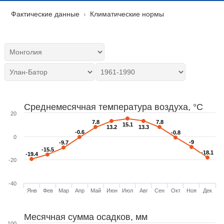
Фактические данные
Климатические нормы
Среднемесячная температура воздуха, °C
20
7.8
7.8
7.8
7.8
15.1
15.1
13.2
13.2
13.3
13.3
-0.6
-0.6
-0.8
-0.8
0
-9
-9
-9.7
-9.7
-15.5
-15.5
-18.1
-18.1
-19.4
-19.4
-20
-40
Янв
Фев
Мар
Апр
Май
Июн
Июл
Авг
Сен
Окт
Ноя
Дек
Месячная сумма осадков, мм
100