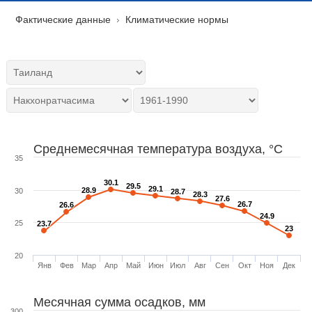
Фактические данные
Климатические нормы
Среднемесячная температура воздуха, °C
35
30.1
30.1
29.5
29.5
29.1
29.1
28.9
28.9
30
28.7
28.7
28.3
28.3
27.6
27.6
26.7
26.7
26.6
26.6
24.9
24.9
25
23.7
23.7
23
23
20
Янв
Фев
Мар
Апр
Май
Июн
Июл
Авг
Сен
Окт
Ноя
Дек
Месячная сумма осадков, мм
300