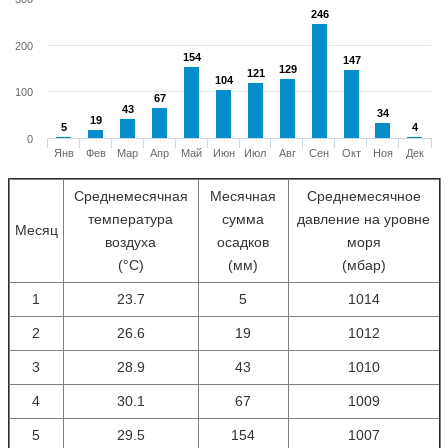
246
246
200
154
154
147
147
129
129
121
121
104
104
100
67
67
43
43
34
34
19
19
5
5
4
4
0
Янв
Фев
Мар
Апр
Май
Июн
Июл
Авг
Сен
Окт
Ноя
Дек
Среднемесячная
Месячная
Среднемесячное
температура
сумма
давление на уровне
Месяц
воздуха
осадков
моря
(°С)
(мм)
(мбар)
1
23.7
5
1014
2
26.6
19
1012
3
28.9
43
1010
4
30.1
67
1009
5
29.5
154
1007